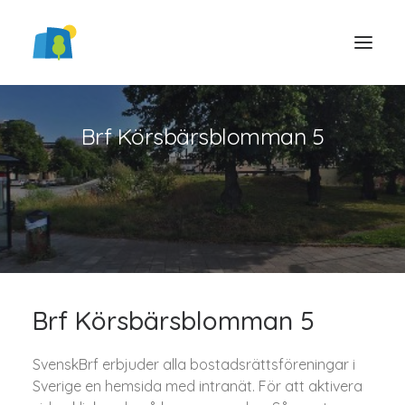
Brf Körsbärsblomman 5
LOGGA IN
Brf Körsbärsblomman 5
SvenskBrf erbjuder alla bostadsrättsföreningar i
Sverige en hemsida med intranät. För att aktivera