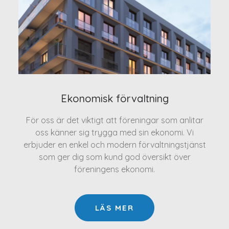
Ekonomisk förvaltning
För oss är det viktigt att föreningar som anlitar
oss känner sig trygga med sin ekonomi. Vi
erbjuder en enkel och modern förvaltningstjänst
som ger dig som kund god översikt över
föreningens ekonomi.
LÄS MER