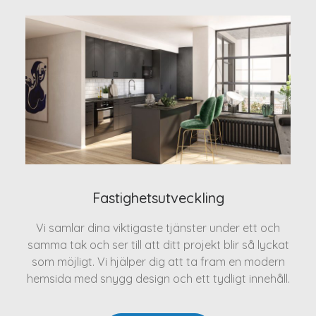
Fastighetsutveckling
Vi samlar dina viktigaste tjänster under ett och
samma tak och ser till att ditt projekt blir så lyckat
som möjligt. Vi hjälper dig att ta fram en modern
hemsida med snygg design och ett tydligt innehåll.