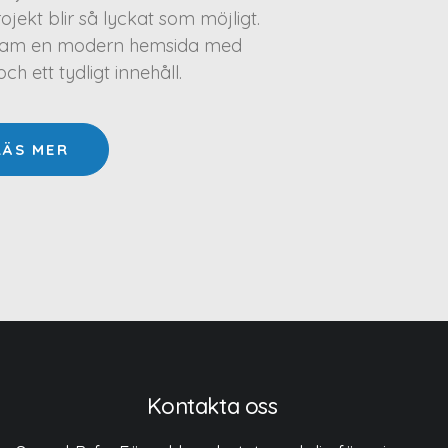
projekt blir så lyckat som möjligt.
a fram en modern hemsida med
h ett tydligt innehåll.
LÄS MER
Kontakta oss