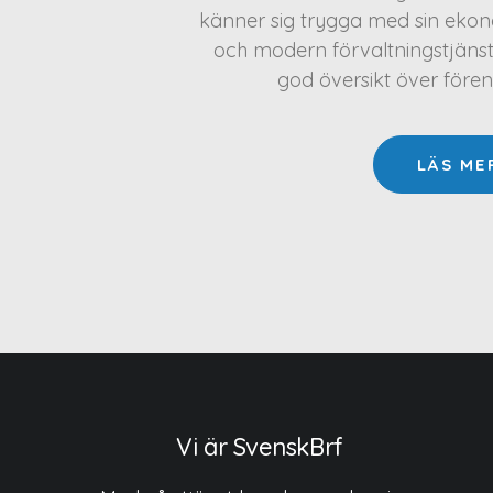
känner sig trygga med sin ekono
och modern förvaltningstjäns
god översikt över före
LÄS ME
Vi är SvenskBrf