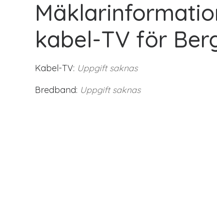
Mäklarinformatio
kabel-TV för Ber
Kabel-TV:
Uppgift saknas
Bredband:
Uppgift saknas