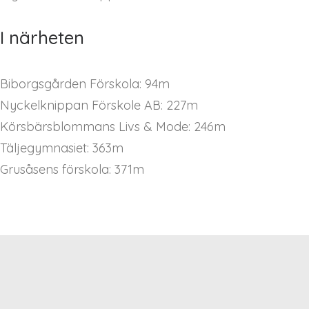
I närheten
Biborgsgården Förskola: 94m
Nyckelknippan Förskole AB: 227m
Körsbärsblommans Livs & Mode: 246m
Täljegymnasiet: 363m
Grusåsens förskola: 371m