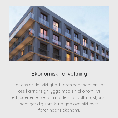
Ekonomisk förvaltning
För oss är det viktigt att föreningar som anlitar
oss känner sig trygga med sin ekonomi. Vi
erbjuder en enkel och modern förvaltningstjänst
som ger dig som kund god översikt över
föreningens ekonomi.