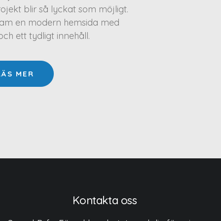
projekt blir så lyckat som möjligt.
a fram en modern hemsida med
h ett tydligt innehåll.
LÄS MER
Kontakta oss