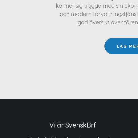
känner sig trygga med sin ekono
och modern förvaltningstjäns
god översikt över före
LÄS ME
Vi är SvenskBrf