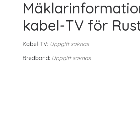
Mäklarinformatio
kabel-TV för Rus
Kabel-TV:
Uppgift saknas
Bredband:
Uppgift saknas