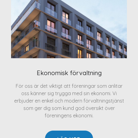
Ekonomisk förvaltning
För oss är det viktigt att föreningar som anlitar
oss känner sig trygga med sin ekonomi. Vi
erbjuder en enkel och modern förvaltningstjänst
som ger dig som kund god översikt över
föreningens ekonomi.