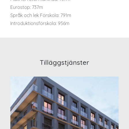
Eurostop: 737m
Språk och lek Förskola: 791m
Introduktionsförskola: 956m
Tilläggstjänster