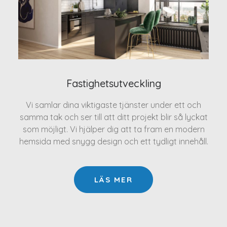
Fastighetsutveckling
Vi samlar dina viktigaste tjänster under ett och
samma tak och ser till att ditt projekt blir så lyckat
som möjligt. Vi hjälper dig att ta fram en modern
hemsida med snygg design och ett tydligt innehåll.
LÄS MER