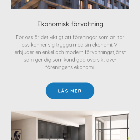
Ekonomisk förvaltning
För oss är det viktigt att föreningar som anlitar
oss känner sig trygga med sin ekonomi. Vi
erbjuder en enkel och modern förvaltningstjänst
som ger dig som kund god översikt över
föreningens ekonomi.
LÄS MER