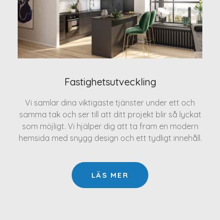
Fastighetsutveckling
Vi samlar dina viktigaste tjänster under ett och
samma tak och ser till att ditt projekt blir så lyckat
som möjligt. Vi hjälper dig att ta fram en modern
hemsida med snygg design och ett tydligt innehåll.
LÄS MER