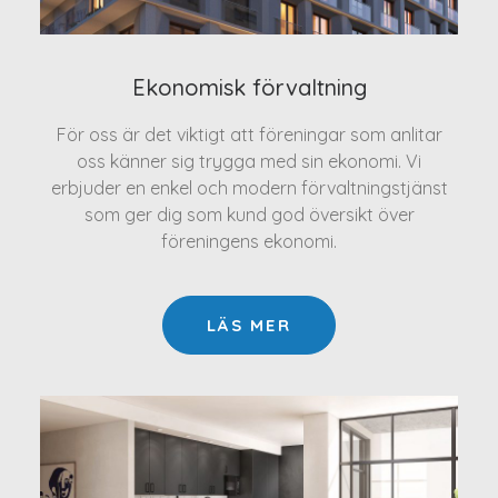
Ekonomisk förvaltning
För oss är det viktigt att föreningar som anlitar
oss känner sig trygga med sin ekonomi. Vi
erbjuder en enkel och modern förvaltningstjänst
som ger dig som kund god översikt över
föreningens ekonomi.
LÄS MER