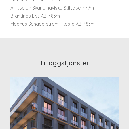
Al-Risalah Skandinaviska Stiftelse: 479m
Brantings Livs AB: 483m
Magnus Schagerström i Rosta AB: 483m
Tilläggstjänster