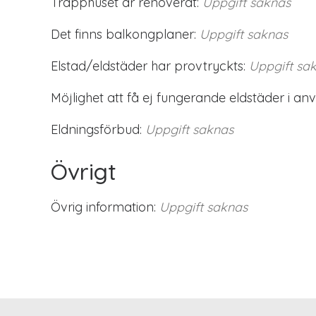
Trapphuset är renoverat:
Uppgift saknas
Det finns balkongplaner:
Uppgift saknas
Elstad/eldstäder har provtryckts:
Uppgift sa
Möjlighet att få ej fungerande eldstäder i an
Eldningsförbud:
Uppgift saknas
Övrigt
Övrig information:
Uppgift saknas