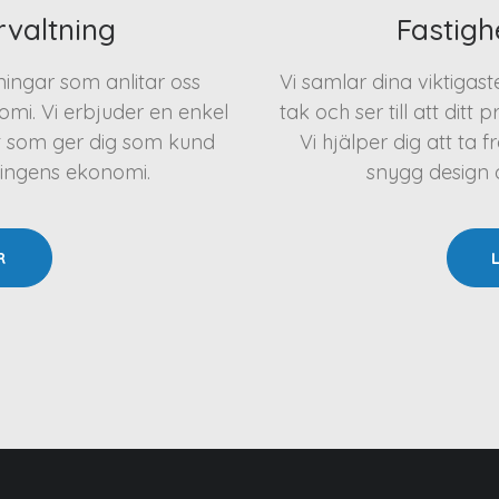
rvaltning
Fastigh
eningar som anlitar oss
Vi samlar dina viktigas
mi. Vi erbjuder en enkel
tak och ser till att ditt 
t som ger dig som kund
Vi hjälper dig att t
ningens ekonomi.
snygg design oc
R