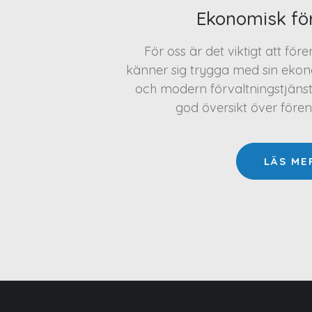
Ekonomisk fö
För oss är det viktigt att för
känner sig trygga med sin ekono
och modern förvaltningstjäns
god översikt över före
LÄS ME