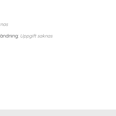
knas
vändning:
Uppgift saknas