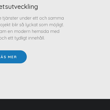
etsutveckling
te tjänster under ett och samma
projekt blir så lyckat som möjligt.
a fram en modern hemsida med
h ett tydligt innehåll.
LÄS MER