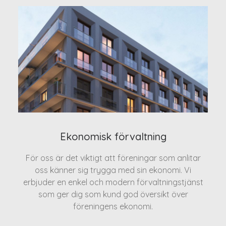
Ekonomisk förvaltning
För oss är det viktigt att föreningar som anlitar
oss känner sig trygga med sin ekonomi. Vi
erbjuder en enkel och modern förvaltningstjänst
som ger dig som kund god översikt över
föreningens ekonomi.