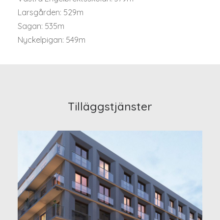
Larsgården: 529m
Sagan: 535m
Nyckelpigan: 549m
Tilläggstjänster