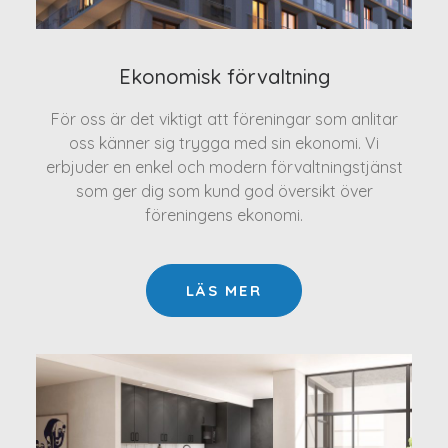
Ekonomisk förvaltning
För oss är det viktigt att föreningar som anlitar
oss känner sig trygga med sin ekonomi. Vi
erbjuder en enkel och modern förvaltningstjänst
som ger dig som kund god översikt över
föreningens ekonomi.
LÄS MER