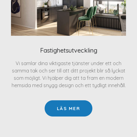
Fastighetsutveckling
Vi samlar dina viktigaste tjänster under ett och
samma tak och ser till att ditt projekt blir så lyckat
som möjligt. Vi hjälper dig att ta fram en modern
hemsida med snygg design och ett tydligt innehåll.
LÄS MER