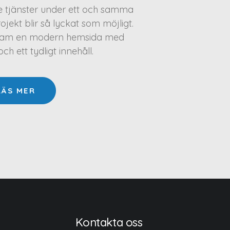
te tjänster under ett och samma
projekt blir så lyckat som möjligt.
a fram en modern hemsida med
h ett tydligt innehåll.
LÄS MER
Kontakta oss