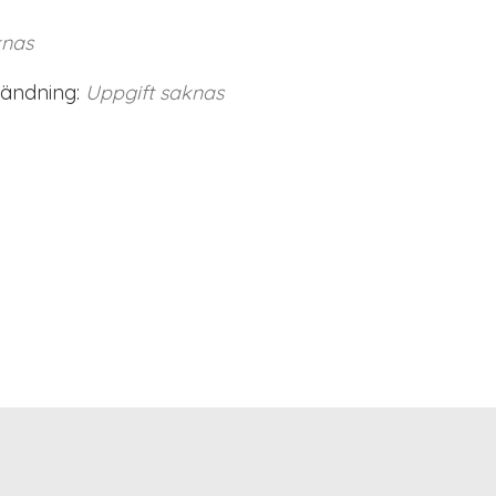
knas
vändning:
Uppgift saknas