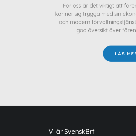
För oss är det viktigt att för
känner sig trygga med sin ekono
och modern förvaltningstjäns
god översikt över före
LÄS ME
Vi är SvenskBrf