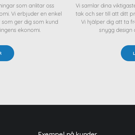
eningar som anlitar oss
Vi samlar dina viktigas
mi. Vi erbjuder en enkel
tak och ser till att ditt 
t som ger dig som kund
Vi hjälper dig att t
ningens ekonomi.
snygg design oc
R
Exempel på kunder