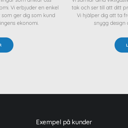
mi. Vi erbjuder en enkel
tak och ser till att ditt 
t som ger dig som kund
Vi hjälper dig att t
ningens ekonomi.
snygg design oc
R
Exempel på kunder