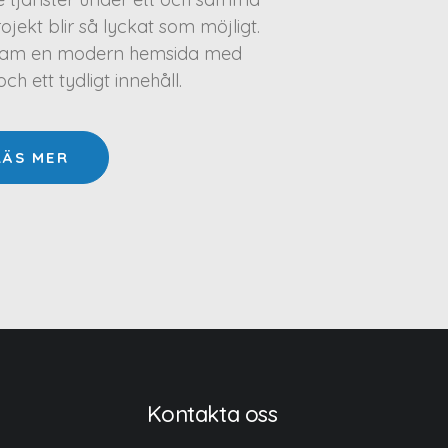
projekt blir så lyckat som möjligt.
a fram en modern hemsida med
h ett tydligt innehåll.
LÄS MER
Kontakta oss