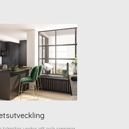
etsutveckling
te tjänster under ett och samma