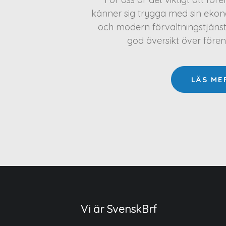
känner sig trygga med sin ekono
och modern förvaltningstjäns
god översikt över före
LÄS ME
Vi är SvenskBrf