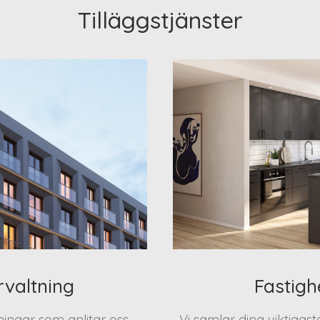
Tilläggstjänster
rvaltning
Fastigh
eningar som anlitar oss
Vi samlar dina viktigas