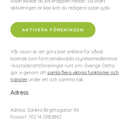
sidan klickar du på knappen nedan. Så snart
aktiveringen är klar kan du redigera sidan själv.
AKTIVERA FÖRENINGEN
Vår vision är att göra livet enklare för såväl
boende som förtroendevalda styrelsemedlemmar
i bostadsrättsföreningar runt om i Sverige. Detta
gör vi genom att
samla flera viktiga funktioner och
tjänster
under ett och samma tak.
Adress
Adress: Sankta Birgittagatan 9A
Postort: 702 14 ÖREBRO