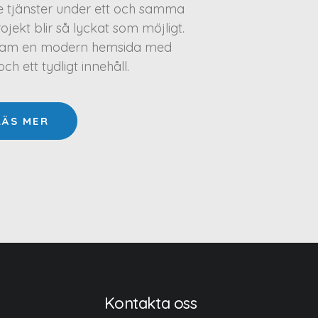
te tjänster under ett och samma
projekt blir så lyckat som möjligt.
a fram en modern hemsida med
h ett tydligt innehåll.
LÄS MER
Kontakta oss