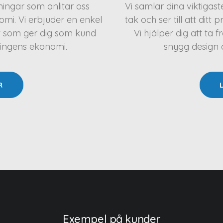
eningar som anlitar oss
Vi samlar dina viktigas
mi. Vi erbjuder en enkel
tak och ser till att ditt 
t som ger dig som kund
Vi hjälper dig att t
ningens ekonomi.
snygg design oc
R
Exempel på kunder