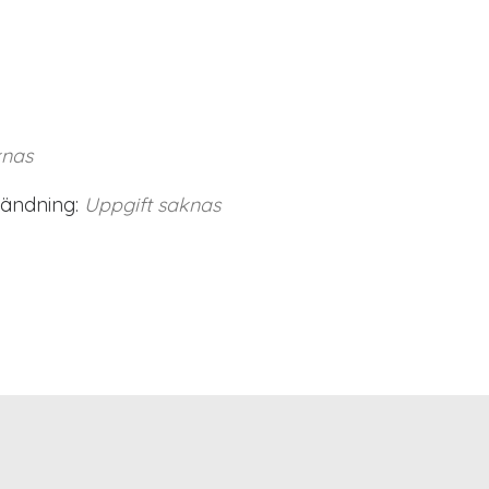
knas
vändning:
Uppgift saknas