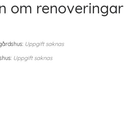
n om renoveringar
gårdshus:
Uppgift saknas
shus:
Uppgift saknas