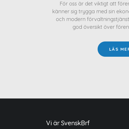
För oss är det viktigt att för
känner sig trygga med sin ekono
och modern förvaltningstjäns
god översikt över före
LÄS ME
Vi är SvenskBrf