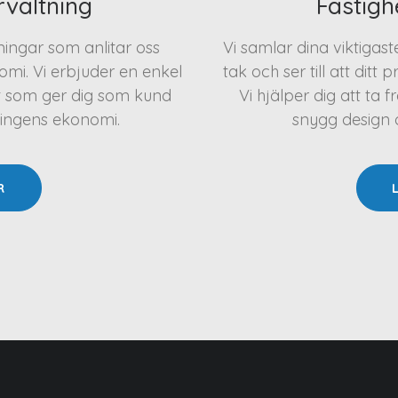
rvaltning
Fastigh
eningar som anlitar oss
Vi samlar dina viktigas
mi. Vi erbjuder en enkel
tak och ser till att ditt 
t som ger dig som kund
Vi hjälper dig att t
ningens ekonomi.
snygg design oc
R