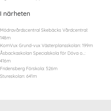
I närheten
Mödravårdscentral Skebäcks Vårdcentral:
148m
KomVux Grund-vux Västerplansskolan: 199m
Åsbackaskolan Specialskola för Döva o...:
416m
Fridensberg Förskola: 526m
Stureskolan: 641m