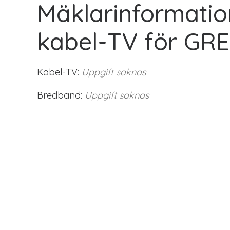
Mäklarinformatio
kabel-TV för G
Kabel-TV:
Uppgift saknas
Bredband:
Uppgift saknas