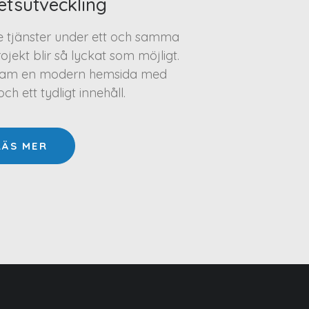
etsutveckling
te tjänster under ett och samma
projekt blir så lyckat som möjligt.
a fram en modern hemsida med
h ett tydligt innehåll.
LÄS MER