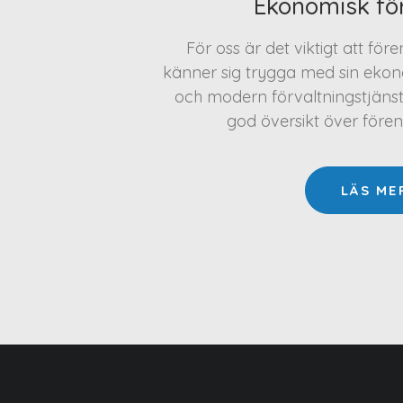
Ekonomisk fö
För oss är det viktigt att för
känner sig trygga med sin ekono
och modern förvaltningstjäns
god översikt över före
LÄS ME