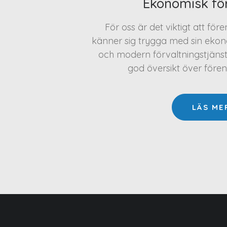
Ekonomisk fö
För oss är det viktigt att för
känner sig trygga med sin ekono
och modern förvaltningstjäns
god översikt över före
LÄS ME