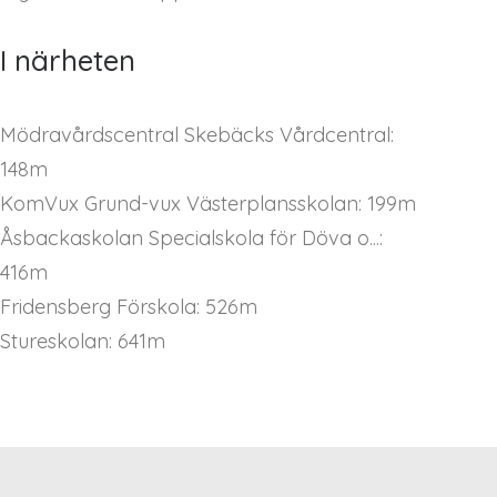
I närheten
Mödravårdscentral Skebäcks Vårdcentral:
148m
KomVux Grund-vux Västerplansskolan: 199m
Åsbackaskolan Specialskola för Döva o...:
416m
Fridensberg Förskola: 526m
Stureskolan: 641m