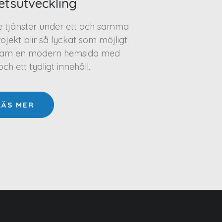
etsutveckling
te tjänster under ett och samma
projekt blir så lyckat som möjligt.
a fram en modern hemsida med
h ett tydligt innehåll.
LÄS MER