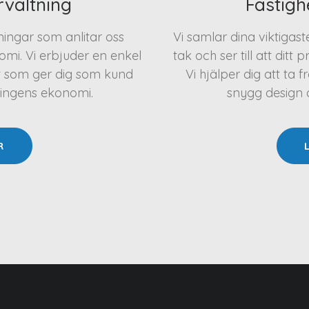
rvaltning
Fastigh
eningar som anlitar oss
Vi samlar dina viktigas
mi. Vi erbjuder en enkel
tak och ser till att ditt 
t som ger dig som kund
Vi hjälper dig att t
ningens ekonomi.
snygg design oc
R