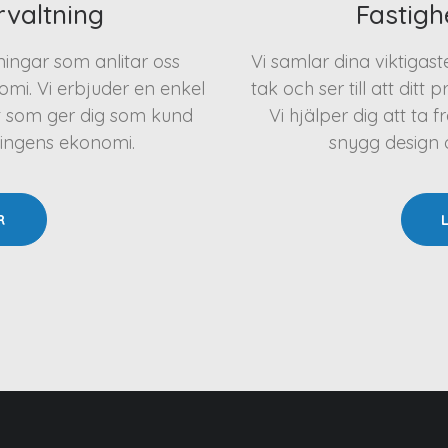
rvaltning
Fastigh
eningar som anlitar oss
Vi samlar dina viktigas
mi. Vi erbjuder en enkel
tak och ser till att ditt 
t som ger dig som kund
Vi hjälper dig att t
ningens ekonomi.
snygg design oc
R