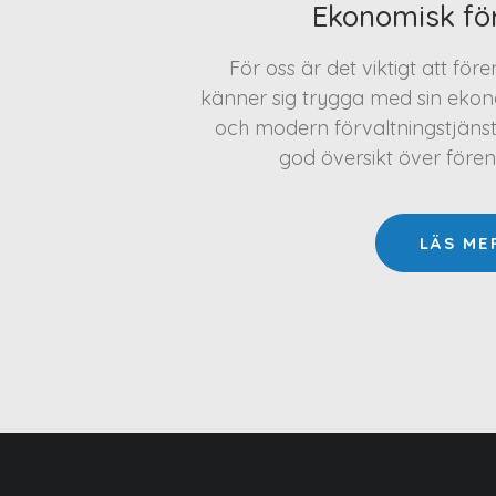
Ekonomisk fö
För oss är det viktigt att för
känner sig trygga med sin ekono
och modern förvaltningstjäns
god översikt över före
LÄS ME