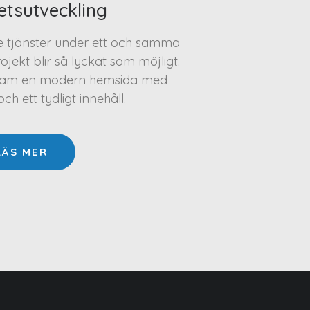
etsutveckling
te tjänster under ett och samma
projekt blir så lyckat som möjligt.
a fram en modern hemsida med
h ett tydligt innehåll.
LÄS MER