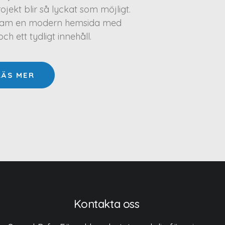
projekt blir så lyckat som möjligt.
a fram en modern hemsida med
h ett tydligt innehåll.
LÄS MER
Kontakta oss