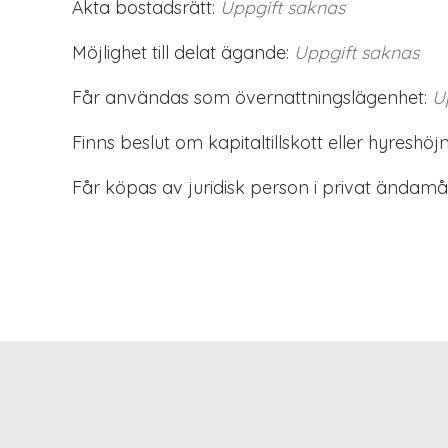
Äkta bostadsrätt:
Uppgift saknas
Möjlighet till delat ägande:
Uppgift saknas
Får användas som övernattningslägenhet:
U
Finns beslut om kapitaltillskott eller hyreshöjn
Får köpas av juridisk person i privat ändamål