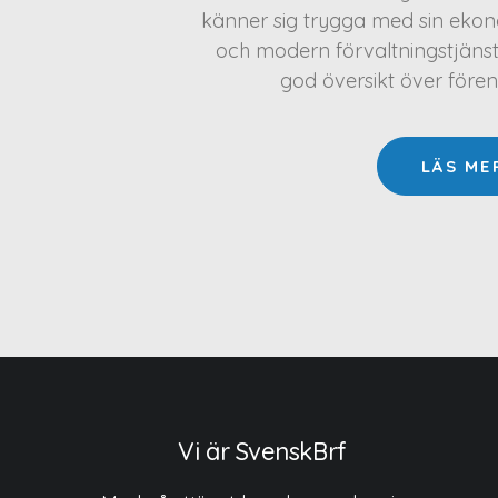
känner sig trygga med sin ekono
och modern förvaltningstjäns
god översikt över före
LÄS ME
Vi är SvenskBrf