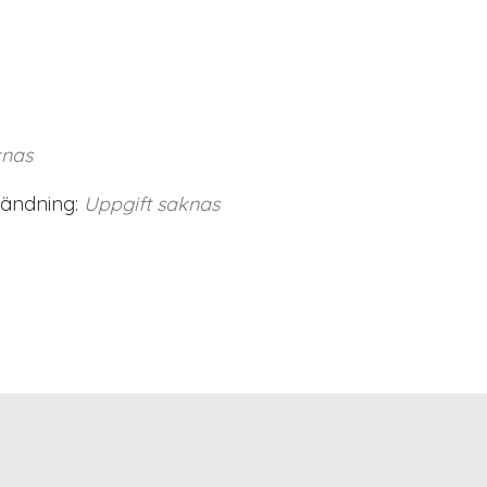
knas
vändning:
Uppgift saknas