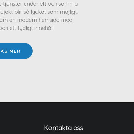
te tjänster under ett och samma
projekt blir så lyckat som möjligt.
a fram en modern hemsida med
h ett tydligt innehåll.
LÄS MER
Kontakta oss