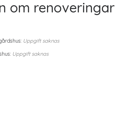
n om renoveringar
gårdshus:
Uppgift saknas
shus:
Uppgift saknas