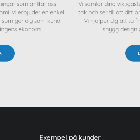
eningar som anlitar oss
Vi samlar dina viktigas
mi. Vi erbjuder en enkel
tak och ser till att ditt 
t som ger dig som kund
Vi hjälper dig att t
ningens ekonomi.
snygg design oc
R
Exempel på kunder