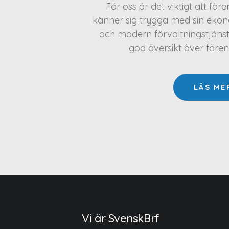
För oss är det viktigt att för
känner sig trygga med sin ekono
och modern förvaltningstjäns
god översikt över före
LÄS ME
Vi är SvenskBrf