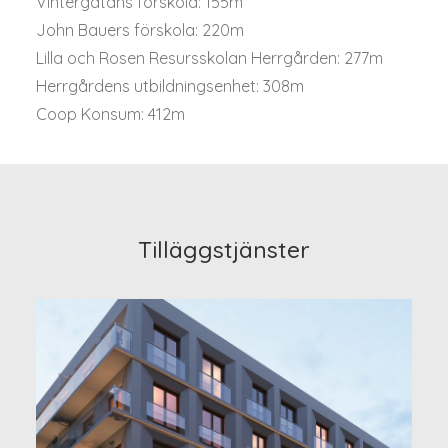
Vintergatans förskola: 155m
John Bauers förskola: 220m
Lilla och Rosen Resursskolan Herrgården: 277m
Herrgårdens utbildningsenhet: 308m
Coop Konsum: 412m
Tilläggstjänster