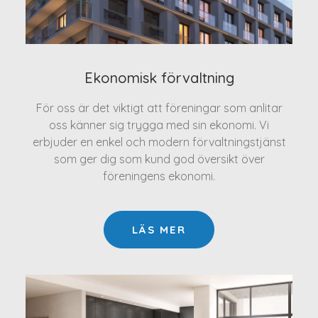
Ekonomisk förvaltning
För oss är det viktigt att föreningar som anlitar
oss känner sig trygga med sin ekonomi. Vi
erbjuder en enkel och modern förvaltningstjänst
som ger dig som kund god översikt över
föreningens ekonomi.
LÄS MER