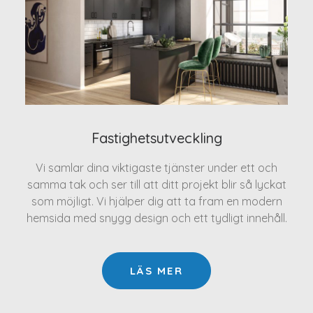
Fastighetsutveckling
Vi samlar dina viktigaste tjänster under ett och
samma tak och ser till att ditt projekt blir så lyckat
som möjligt. Vi hjälper dig att ta fram en modern
hemsida med snygg design och ett tydligt innehåll.
LÄS MER