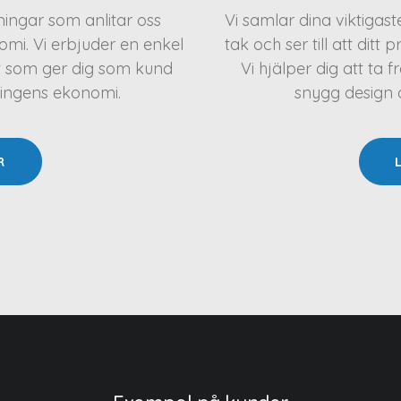
eningar som anlitar oss
Vi samlar dina viktigas
mi. Vi erbjuder en enkel
tak och ser till att ditt 
t som ger dig som kund
Vi hjälper dig att t
ningens ekonomi.
snygg design oc
R