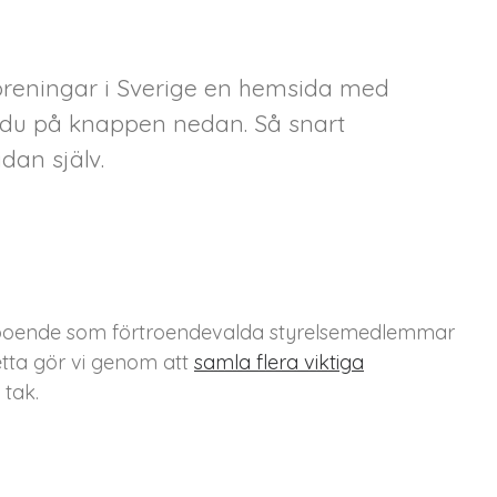
föreningar i Sverige en hemsida med
ar du på knappen nedan. Så snart
dan själv.
väl boende som förtroendevalda styrelsemedlemmar
etta gör vi genom att
samla flera viktiga
tak.