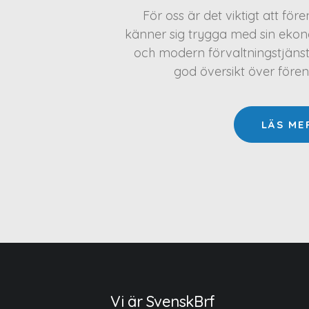
För oss är det viktigt att för
känner sig trygga med sin ekono
och modern förvaltningstjäns
god översikt över före
LÄS ME
Vi är SvenskBrf