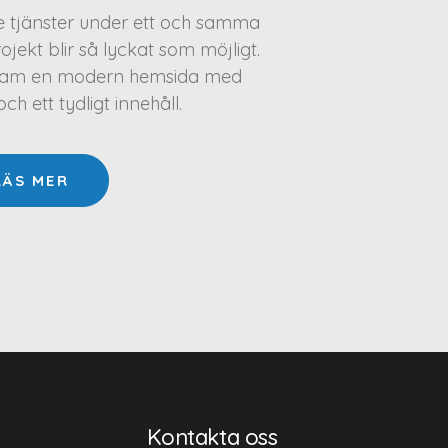
te tjänster under ett och samma
projekt blir så lyckat som möjligt.
a fram en modern hemsida med
h ett tydligt innehåll.
LÄS MER
Kontakta oss