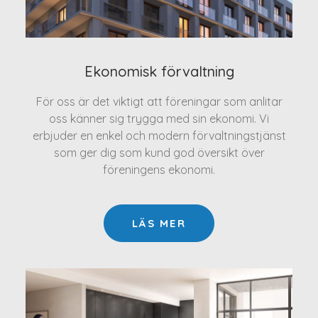
Ekonomisk förvaltning
För oss är det viktigt att föreningar som anlitar
oss känner sig trygga med sin ekonomi. Vi
erbjuder en enkel och modern förvaltningstjänst
som ger dig som kund god översikt över
föreningens ekonomi.
LÄS MER