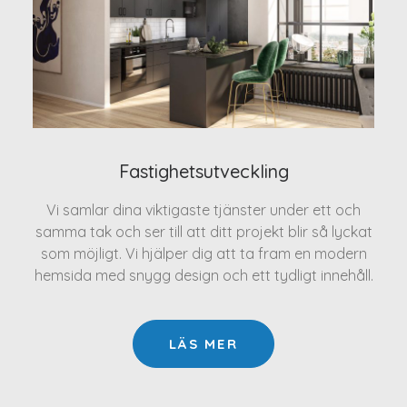
Fastighetsutveckling
Vi samlar dina viktigaste tjänster under ett och
samma tak och ser till att ditt projekt blir så lyckat
som möjligt. Vi hjälper dig att ta fram en modern
hemsida med snygg design och ett tydligt innehåll.
LÄS MER