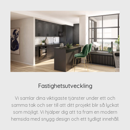
Fastighetsutveckling
Vi samlar dina viktigaste tjänster under ett och
samma tak och ser till att ditt projekt blir så lyckat
som möjligt. Vi hjälper dig att ta fram en modern
hemsida med snygg design och ett tydligt innehåll.