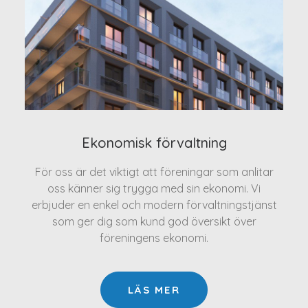
Ekonomisk förvaltning
För oss är det viktigt att föreningar som anlitar
oss känner sig trygga med sin ekonomi. Vi
erbjuder en enkel och modern förvaltningstjänst
som ger dig som kund god översikt över
föreningens ekonomi.
LÄS MER