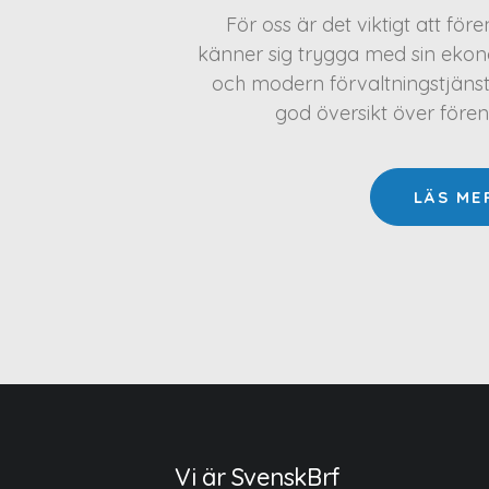
För oss är det viktigt att för
känner sig trygga med sin ekono
och modern förvaltningstjäns
god översikt över före
LÄS ME
Vi är SvenskBrf