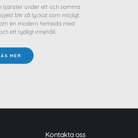
te tjänster under ett och samma
projekt blir så lyckat som möjligt.
a fram en modern hemsida med
h ett tydligt innehåll.
LÄS MER
Kontakta oss