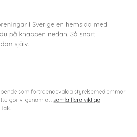
föreningar i Sverige en hemsida med
ar du på knappen nedan. Så snart
dan själv.
väl boende som förtroendevalda styrelsemedlemmar
etta gör vi genom att
samla flera viktiga
tak.