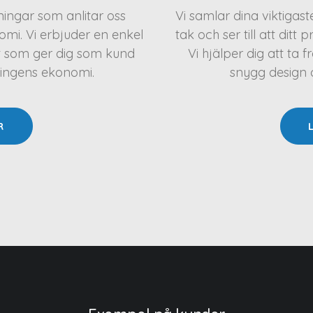
eningar som anlitar oss
Vi samlar dina viktigas
mi. Vi erbjuder en enkel
tak och ser till att ditt 
t som ger dig som kund
Vi hjälper dig att t
ningens ekonomi.
snygg design oc
R