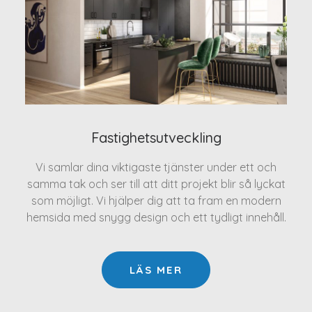
Fastighetsutveckling
Vi samlar dina viktigaste tjänster under ett och
samma tak och ser till att ditt projekt blir så lyckat
som möjligt. Vi hjälper dig att ta fram en modern
hemsida med snygg design och ett tydligt innehåll.
LÄS MER