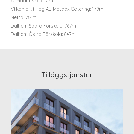
Al-Maarif Skola: 0m
Vi kan allt i Hbg AB Matdax Catering: 179m
Netto: 764m
Dalhem Södra Förskola: 767m
Dalhem Östra Förskola: 847m
Tilläggstjänster