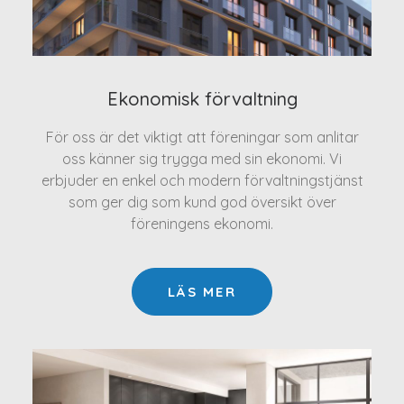
Ekonomisk förvaltning
För oss är det viktigt att föreningar som anlitar
oss känner sig trygga med sin ekonomi. Vi
erbjuder en enkel och modern förvaltningstjänst
som ger dig som kund god översikt över
föreningens ekonomi.
LÄS MER