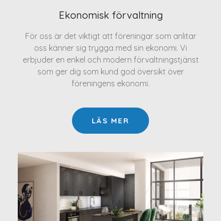
Ekonomisk förvaltning
För oss är det viktigt att föreningar som anlitar
oss känner sig trygga med sin ekonomi. Vi
erbjuder en enkel och modern förvaltningstjänst
som ger dig som kund god översikt över
föreningens ekonomi.
LÄS MER