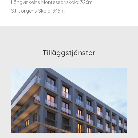
Långvinkelns Montessoriskola: 326m
S:t Jörgens Skola: 345m
Tilläggstjänster