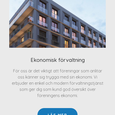
Ekonomisk förvaltning
För oss är det viktigt att föreningar som anlitar
oss känner sig trygga med sin ekonomi. Vi
erbjuder en enkel och modern förvaltningstjänst
som ger dig som kund god översikt över
föreningens ekonomi.
LÄS MER