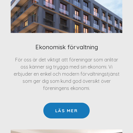
Ekonomisk förvaltning
För oss är det viktigt att föreningar som anlitar
oss känner sig trygga med sin ekonomi. Vi
erbjuder en enkel och modern förvaltningstjänst
som ger dig som kund god översikt över
föreningens ekonomi.
LÄS MER