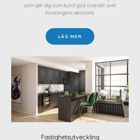
som ger dig som kund god översikt över
föreningens ekonomi.
LÄS MER
Fastighetsutveckling