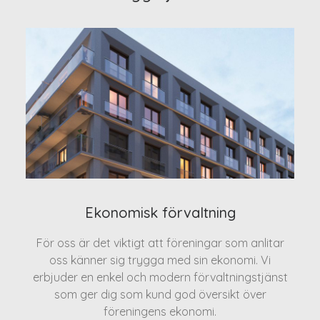
Ekonomisk förvaltning
För oss är det viktigt att föreningar som anlitar
oss känner sig trygga med sin ekonomi. Vi
erbjuder en enkel och modern förvaltningstjänst
som ger dig som kund god översikt över
föreningens ekonomi.