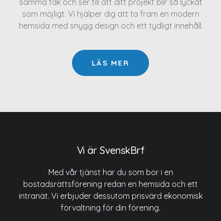
samma tak och ser till att ditt projekt blir så lyckat
som möjligt. Vi hjälper dig att ta fram en modern
hemsida med snygg design och ett tydligt innehåll.
LÄS MER
Vi är SvenskBrf
Med vår tjänst har du som bor i en
bostadsrättsförening redan en hemsida och ett
intranät. Vi erbjuder dessutom prisvärd ekonomisk
förvaltning för din förening.