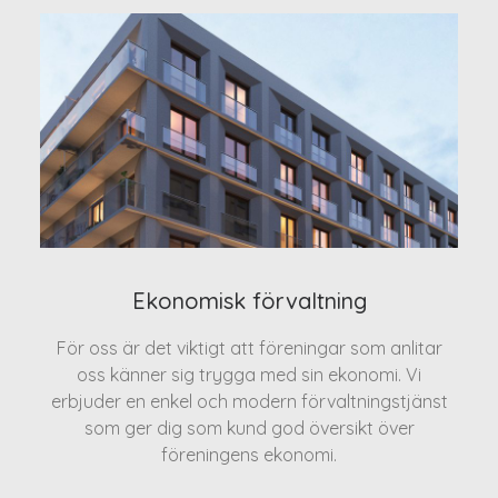
Ekonomisk förvaltning
För oss är det viktigt att föreningar som anlitar
oss känner sig trygga med sin ekonomi. Vi
erbjuder en enkel och modern förvaltningstjänst
som ger dig som kund god översikt över
föreningens ekonomi.