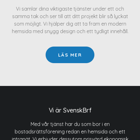
Vi samlar dina viktigaste tjänster under ett och
samma tak och ser till att ditt projekt blir så lyckat
som möjligt. Vi hjälper dig att ta fram en modern
hemsida med snygg design och ett tydligt innehåll.
LÄS MER
Vi är SvenskBrf
Med vår tjänst har du som bor i en
bostadsrättsförening redan en hemsida och ett
intranät. Vi erbjuder dessutom prisvärd ekonomisk