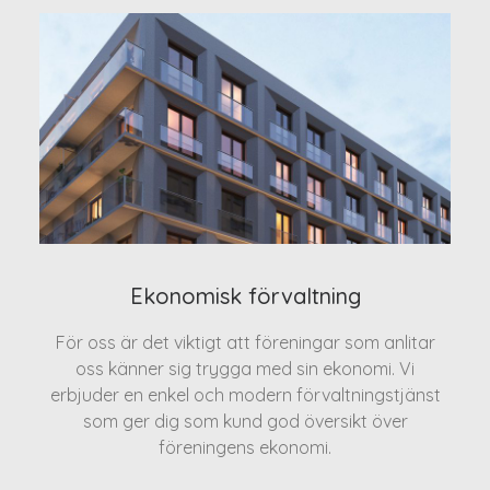
Ekonomisk förvaltning
För oss är det viktigt att föreningar som anlitar
oss känner sig trygga med sin ekonomi. Vi
erbjuder en enkel och modern förvaltningstjänst
som ger dig som kund god översikt över
föreningens ekonomi.