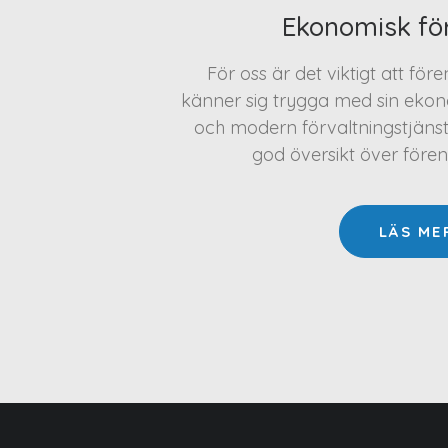
Ekonomisk fö
För oss är det viktigt att för
känner sig trygga med sin ekono
och modern förvaltningstjäns
god översikt över före
LÄS ME