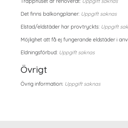
Trapphuset är renoverat:
Uppgift saknas
Det finns balkongplaner:
Uppgift saknas
Elstad/eldstäder har provtryckts:
Uppgift sa
Möjlighet att få ej fungerande eldstäder i an
Eldningsförbud:
Uppgift saknas
Övrigt
Övrig information:
Uppgift saknas