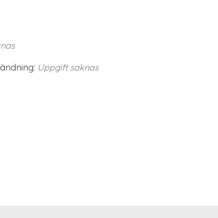
knas
vändning:
Uppgift saknas