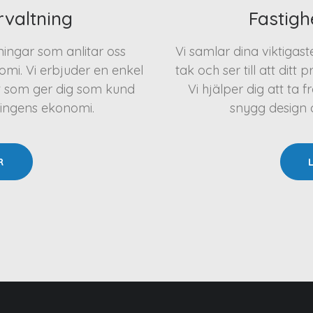
rvaltning
Fastigh
eningar som anlitar oss
Vi samlar dina viktigas
mi. Vi erbjuder en enkel
tak och ser till att ditt 
t som ger dig som kund
Vi hjälper dig att t
ningens ekonomi.
snygg design oc
R