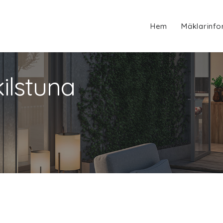
Hem
Mäklarinfo
ilstuna