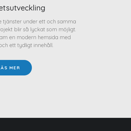
etsutveckling
te tjänster under ett och samma
projekt blir så lyckat som möjligt.
a fram en modern hemsida med
h ett tydligt innehåll.
LÄS MER