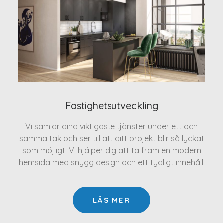
Fastighetsutveckling
Vi samlar dina viktigaste tjänster under ett och
samma tak och ser till att ditt projekt blir så lyckat
som möjligt. Vi hjälper dig att ta fram en modern
hemsida med snygg design och ett tydligt innehåll.
LÄS MER