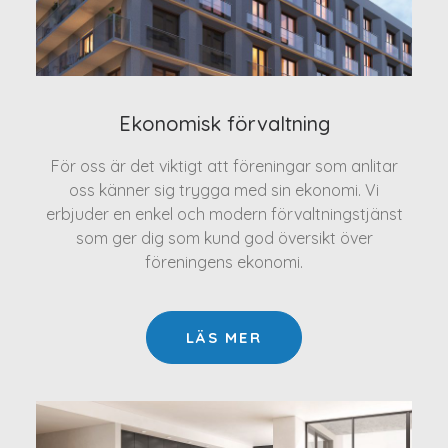
Ekonomisk förvaltning
För oss är det viktigt att föreningar som anlitar
oss känner sig trygga med sin ekonomi. Vi
erbjuder en enkel och modern förvaltningstjänst
som ger dig som kund god översikt över
föreningens ekonomi.
LÄS MER