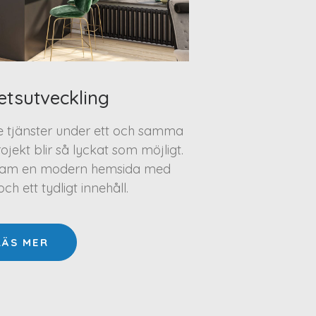
etsutveckling
te tjänster under ett och samma
projekt blir så lyckat som möjligt.
a fram en modern hemsida med
h ett tydligt innehåll.
LÄS MER