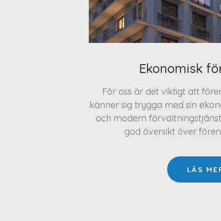
Ekonomisk fö
För oss är det viktigt att för
känner sig trygga med sin ekono
och modern förvaltningstjäns
god översikt över före
LÄS ME