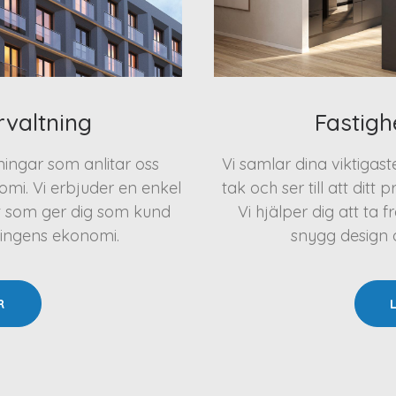
rvaltning
Fastigh
eningar som anlitar oss
Vi samlar dina viktigas
mi. Vi erbjuder en enkel
tak och ser till att ditt 
t som ger dig som kund
Vi hjälper dig att t
ningens ekonomi.
snygg design oc
R