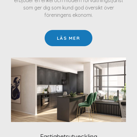
erbjuder en enkel och modern förvaltningstjänst
som ger dig som kund god översikt över
föreningens ekonomi.
LÄS MER
Fastighetsutveckling