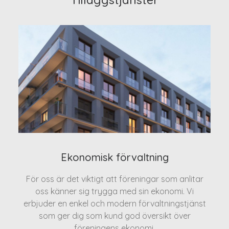
Ekonomisk förvaltning
För oss är det viktigt att föreningar som anlitar
oss känner sig trygga med sin ekonomi. Vi
erbjuder en enkel och modern förvaltningstjänst
som ger dig som kund god översikt över
föreningens ekonomi.