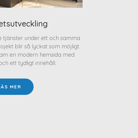
etsutveckling
te tjänster under ett och samma
projekt blir så lyckat som möjligt.
a fram en modern hemsida med
h ett tydligt innehåll.
LÄS MER