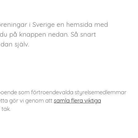
föreningar i Sverige en hemsida med
ar du på knappen nedan. Så snart
dan själv.
väl boende som förtroendevalda styrelsemedlemmar
etta gör vi genom att
samla flera viktiga
tak.