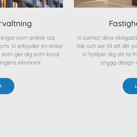
rvaltning
Fastigh
eningar som anlitar oss
Vi samlar dina viktigas
mi. Vi erbjuder en enkel
tak och ser till att ditt 
t som ger dig som kund
Vi hjälper dig att t
ningens ekonomi.
snygg design oc
R