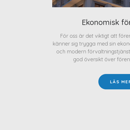
Ekonomisk fö
För oss är det viktigt att för
känner sig trygga med sin ekono
och modern förvaltningstjäns
god översikt över före
LÄS ME