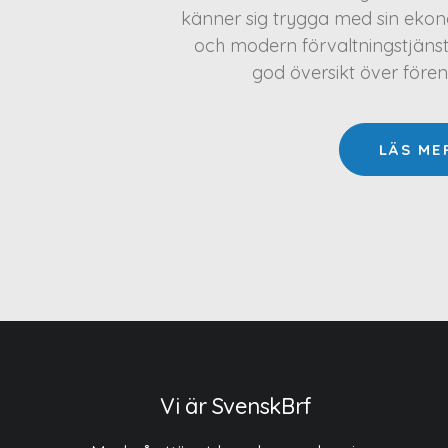
känner sig trygga med sin ekono
och modern förvaltningstjäns
god översikt över före
LÄS ME
Vi är SvenskBrf