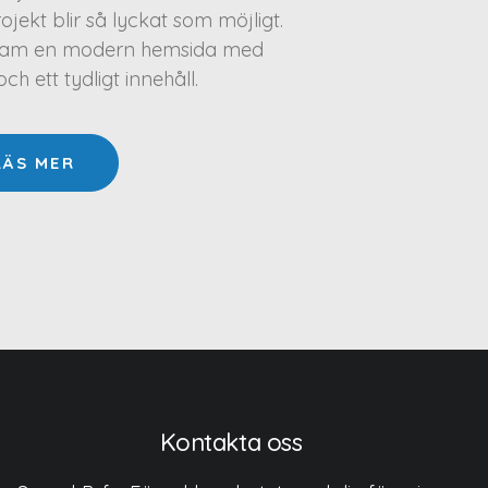
projekt blir så lyckat som möjligt.
a fram en modern hemsida med
h ett tydligt innehåll.
LÄS MER
Kontakta oss