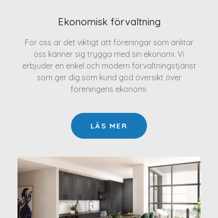
Ekonomisk förvaltning
För oss är det viktigt att föreningar som anlitar
oss känner sig trygga med sin ekonomi. Vi
erbjuder en enkel och modern förvaltningstjänst
som ger dig som kund god översikt över
föreningens ekonomi.
LÄS MER