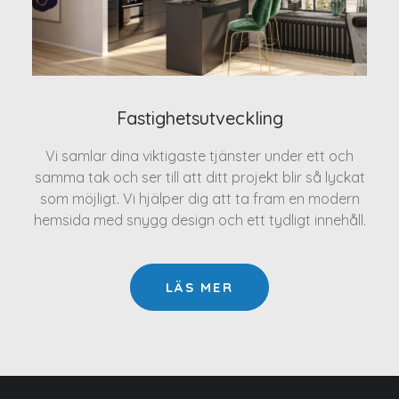
Fastighetsutveckling
Vi samlar dina viktigaste tjänster under ett och
samma tak och ser till att ditt projekt blir så lyckat
som möjligt. Vi hjälper dig att ta fram en modern
hemsida med snygg design och ett tydligt innehåll.
LÄS MER