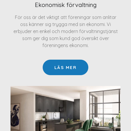
Ekonomisk förvaltning
För oss är det viktigt att föreningar som anlitar
oss känner sig trygga med sin ekonomi. Vi
erbjuder en enkel och modern förvaltningstjänst
som ger dig som kund god översikt över
föreningens ekonomi.
LÄS MER