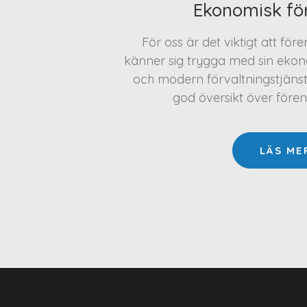
Ekonomisk fö
För oss är det viktigt att för
känner sig trygga med sin ekono
och modern förvaltningstjäns
god översikt över före
LÄS ME