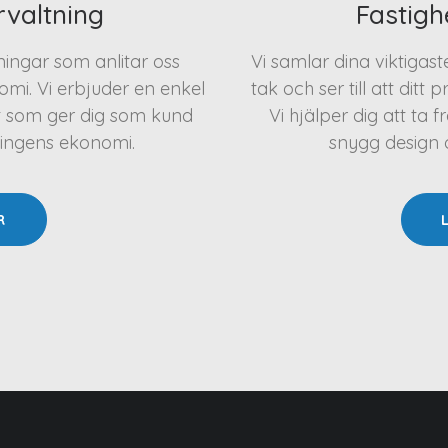
rvaltning
Fastigh
eningar som anlitar oss
Vi samlar dina viktigas
mi. Vi erbjuder en enkel
tak och ser till att ditt 
t som ger dig som kund
Vi hjälper dig att t
ningens ekonomi.
snygg design oc
R