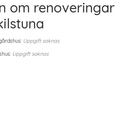
n om renoveringar
kilstuna
gårdshus:
Uppgift saknas
shus:
Uppgift saknas