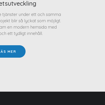
etsutveckling
te tjänster under ett och samma
projekt blir så lyckat som möjligt.
a fram en modern hemsida med
h ett tydligt innehåll.
LÄS MER