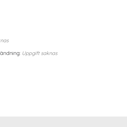
knas
vändning:
Uppgift saknas