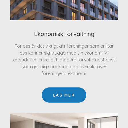
Ekonomisk förvaltning
För oss är det viktigt att föreningar som anlitar
oss känner sig trygga med sin ekonomi. Vi
erbjuder en enkel och modern förvaltningstjänst
som ger dig som kund god översikt över
föreningens ekonomi.
LÄS MER