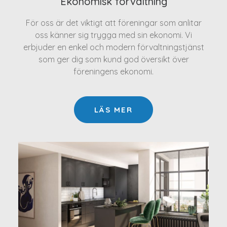
Ekonomisk förvaltning
För oss är det viktigt att föreningar som anlitar
oss känner sig trygga med sin ekonomi. Vi
erbjuder en enkel och modern förvaltningstjänst
som ger dig som kund god översikt över
föreningens ekonomi.
LÄS MER