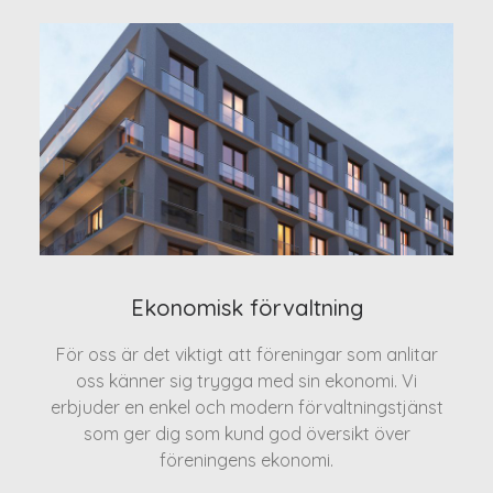
Ekonomisk förvaltning
För oss är det viktigt att föreningar som anlitar
oss känner sig trygga med sin ekonomi. Vi
erbjuder en enkel och modern förvaltningstjänst
som ger dig som kund god översikt över
föreningens ekonomi.