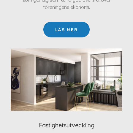
som ger dig som kund god översikt över
föreningens ekonomi.
LÄS MER
Fastighetsutveckling