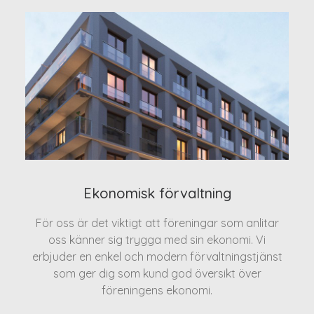
Ekonomisk förvaltning
För oss är det viktigt att föreningar som anlitar
oss känner sig trygga med sin ekonomi. Vi
erbjuder en enkel och modern förvaltningstjänst
som ger dig som kund god översikt över
föreningens ekonomi.