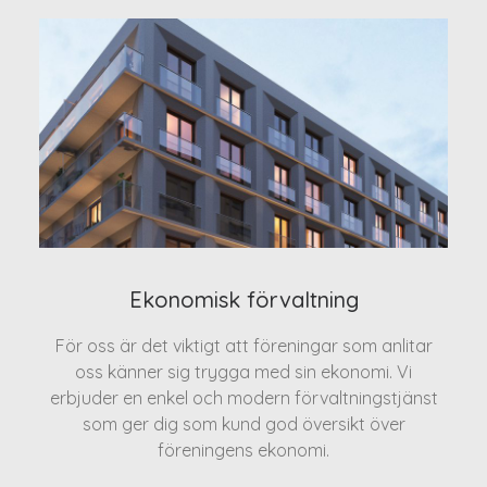
Ekonomisk förvaltning
För oss är det viktigt att föreningar som anlitar
oss känner sig trygga med sin ekonomi. Vi
erbjuder en enkel och modern förvaltningstjänst
som ger dig som kund god översikt över
föreningens ekonomi.