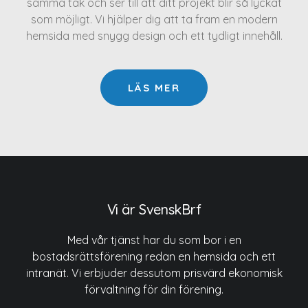
samma tak och ser till att ditt projekt blir så lyckat
som möjligt. Vi hjälper dig att ta fram en modern
hemsida med snygg design och ett tydligt innehåll.
LÄS MER
Vi är SvenskBrf
Med vår tjänst har du som bor i en
bostadsrättsförening redan en hemsida och ett
intranät. Vi erbjuder dessutom prisvärd ekonomisk
förvaltning för din förening.