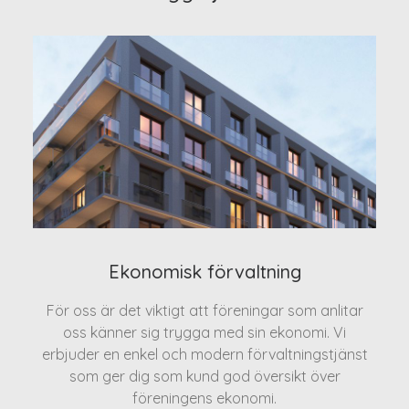
Ekonomisk förvaltning
För oss är det viktigt att föreningar som anlitar
oss känner sig trygga med sin ekonomi. Vi
erbjuder en enkel och modern förvaltningstjänst
som ger dig som kund god översikt över
föreningens ekonomi.